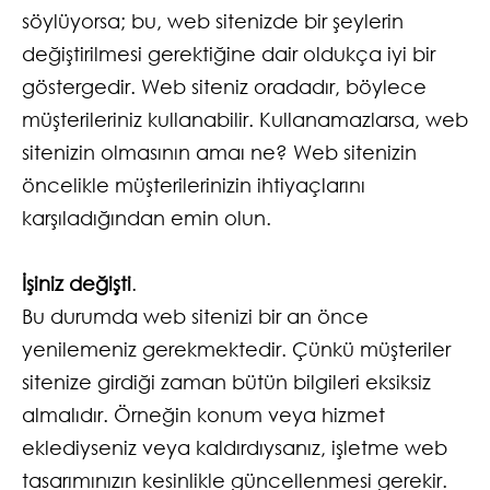
söylüyorsa; bu, web sitenizde bir şeylerin
değiştirilmesi gerektiğine dair oldukça iyi bir
göstergedir. Web siteniz oradadır, böylece
müşterileriniz kullanabilir. Kullanamazlarsa, web
sitenizin olmasının amaı ne? Web sitenizin
öncelikle müşterilerinizin ihtiyaçlarını
karşıladığından emin olun.
İşiniz değişti
.
Bu durumda web sitenizi bir an önce
yenilemeniz gerekmektedir. Çünkü müşteriler
sitenize girdiği zaman bütün bilgileri eksiksiz
almalıdır. Örneğin konum veya hizmet
eklediyseniz veya kaldırdıysanız, işletme web
tasarımınızın kesinlikle güncellenmesi gerekir.