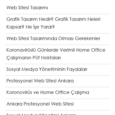
Web Sitesi Tasarımı
Grafik Tasarım Nedir? Grafik Tasarım Neleri
Kapsar? Ne İşe Yarar?
Web Sitesi Tasarımında Olması Gerekenler
Koronavirüslü Günlerde Verimli Home Office
Çalışmanın Püf Noktaları
Sosyal Medya Yönetiminin Faydaları
Profesyonel Web Sitesi Ankara
Koronovirüs ve Home Office Çalışma
Ankara Profesyonel Web Sitesi