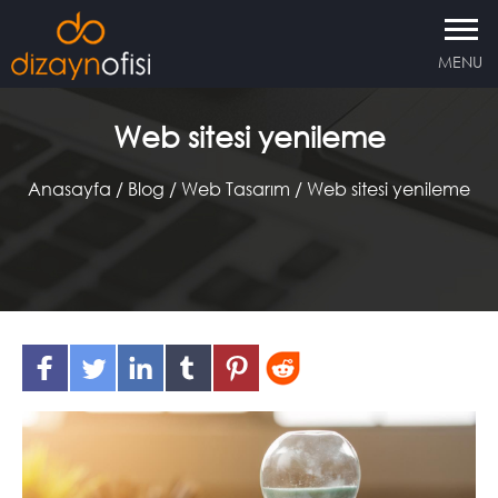
MENU
Web sitesi yenileme
Anasayfa
/
Blog /
Web Tasarım /
Web sitesi yenileme