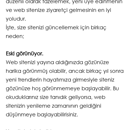
düzenli olarak tazelemek, yeni üye edinmenin
ve web sitenize ziyaretçi gelmesinin en iyi
yoludur.
İşte, size sitenizi güncellemek için birkaç
neden;
Eski görünüyor.
Web sitenizi yayına aldığınızda gözünüze
harika görünmüş olabilir, ancak birkaç yıl sonra
yeni trendlerin hayatımıza girmesiyle siteniz
gözünüze hoş görünmemeye başlayabilir. Bu
okuduklarınız size tanıdık geliyorsa, web
sitenizin yenileme zamanının geldiğini
düşünmeye başlayabilirisiniz.