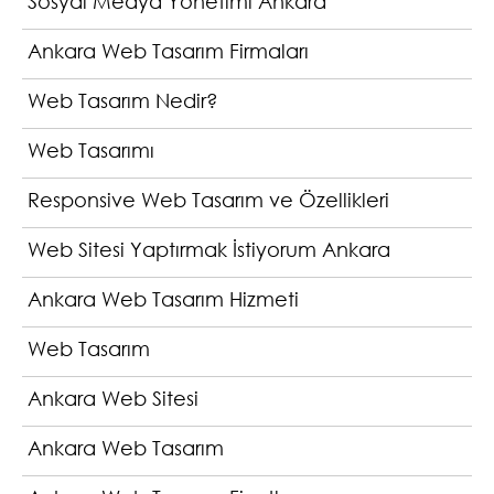
Sosyal Medya Yönetimi Ankara
Ankara Web Tasarım Firmaları
Web Tasarım Nedir?
Web Tasarımı
Responsive Web Tasarım ve Özellikleri
Web Sitesi Yaptırmak İstiyorum Ankara
Ankara Web Tasarım Hizmeti
Web Tasarım
Ankara Web Sitesi
Ankara Web Tasarım