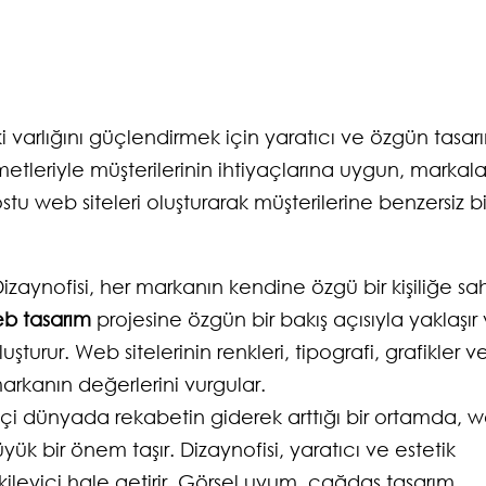
i varlığını güçlendirmek için yaratıcı ve özgün tasar
etleriyle müşterilerinin ihtiyaçlarına uygun, markala
dostu web siteleri oluşturarak müşterilerine benzersiz bi
izaynofisi, her markanın kendine özgü bir kişiliğe sa
b tasarım
projesine özgün bir bakış açısıyla yaklaşır
uşturur. Web sitelerinin renkleri, tipografi, grafikler v
arkanın değerlerini vurgular.
çi dünyada rekabetin giderek arttığı bir ortamda, 
üyük bir önem taşır. Dizaynofisi, yaratıcı ve estetik
tkileyici hale getirir. Görsel uyum, çağdaş tasarım