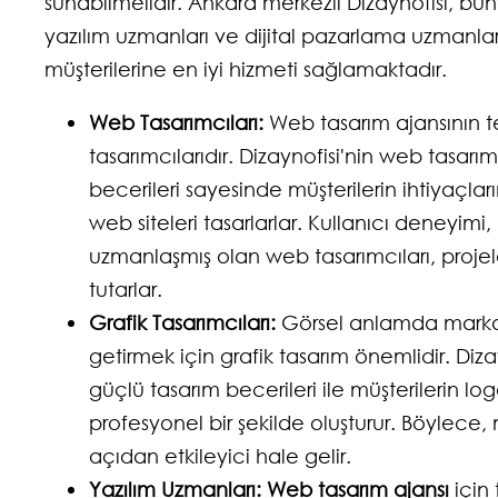
sunabilmelidir. Ankara merkezli Dizaynofisi, bün
yazılım uzmanları ve dijital pazarlama uzmanlar
müşterilerine en iyi hizmeti sağlamaktadır.
Web Tasarımcıları:
Web tasarım ajansının t
tasarımcılarıdır. Dizaynofisi'nin web tasarım
becerileri sayesinde müşterilerin ihtiyaçlar
web siteleri tasarlarlar. Kullanıcı deneyim
uzmanlaşmış olan web tasarımcıları, proje
tutarlar.
Grafik Tasarımcıları:
Görsel anlamda markalar
getirmek için grafik tasarım önemlidir. Dizayn
güçlü tasarım becerileri ile müşterilerin logo
profesyonel bir şekilde oluşturur. Böylece, m
açıdan etkileyici hale gelir.
Yazılım Uzmanları:
Web tasarım ajansı
için 