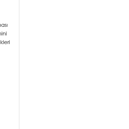
ması
ini
kleri