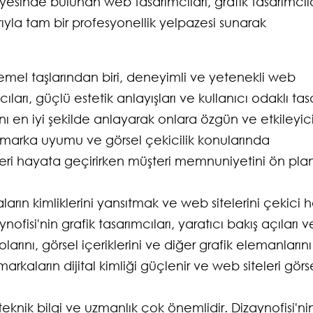
yesinde bulunan web tasarımcıları, grafik tasarımcıla
ıyla tam bir profesyonellik yelpazesi sunarak
emel taşlarından biri, deneyimli ve yetenekli web
cıları, güçlü estetik anlayışları ve kullanıcı odaklı ta
ını en iyi şekilde anlayarak onlara özgün ve etkileyic
i, marka uyumu ve görsel çekicilik konularında
leri hayata geçirirken müşteri memnuniyetini ön pl
ın kimliklerini yansıtmak ve web sitelerini çekici 
ofisi'nin grafik tasarımcıları, yaratıcı bakış açıları v
larını, görsel içeriklerini ve diğer grafik elemanlarını
arkaların dijital kimliği güçlenir ve web siteleri görs
teknik bilgi ve uzmanlık çok önemlidir. Dizaynofisi'ni