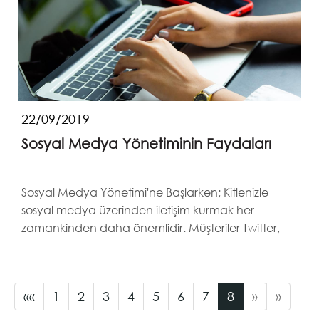
22/09/2019
Sosyal Medya Yönetiminin Faydaları
Sosyal Medya Yönetimi'ne Başlarken; Kitlenizle
sosyal medya üzerinden iletişim kurmak her
zamankinden daha önemlidir. Müşteriler Twitter,
Facebook, I...
«
«
1
2
3
4
5
6
7
8
»
»